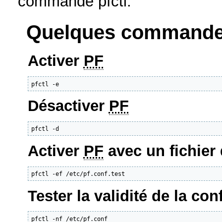
commande pfctl.
Quelques commande
Activer
PF
pfctl -e
Désactiver
PF
pfctl -d
Activer
PF
avec un fichier 
pfctl -ef /etc/pf.conf.test
Tester la validité de la con
pfctl -nf /etc/pf.conf