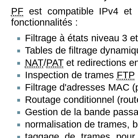
PF
est compatible IPv4 et I
fonctionnalités :
Filtrage à états niveau 3 e
Tables de filtrage dynamiq
NAT
/
PAT
et redirections e
Inspection de trames
FTP
Filtrage d'adresses MAC (p
Routage conditionnel (route
Gestion de la bande passa
normalisation de trames, 
taggage de trames pour l'u